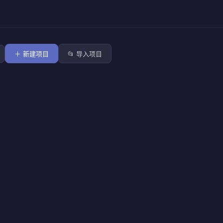
＋ 新建项目
📂 导入项目