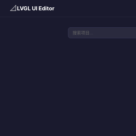
📐
LVGL UI Editor