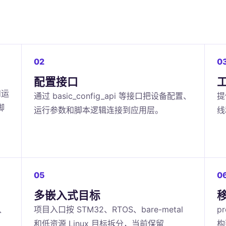
02
0
配置接口
和运
通过 basic_config_api 等接口把设备配置、
提
脚
运行参数和脚本逻辑连接到应用层。
线
05
0
多嵌入式目标
M、
项目入口按 STM32、RTOS、bare-metal
p
和低资源 Linux 目标拆分，当前保留
构