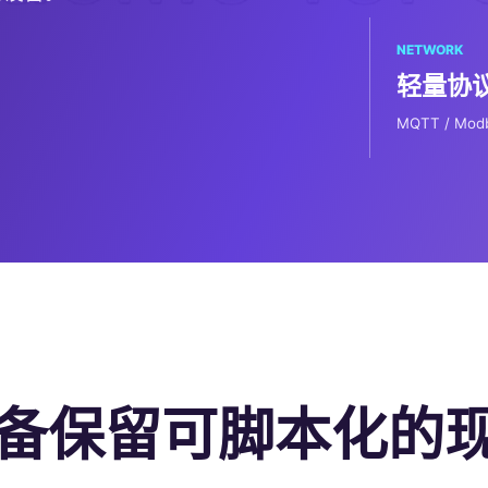
NETWORK
轻量协
MQTT / Modb
备保留可脚本化的