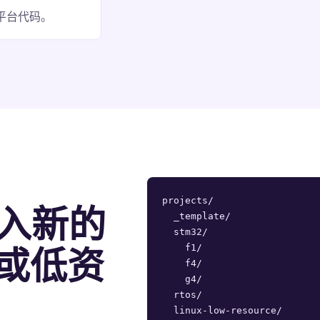
平台代码。
projects/

入新的
  _template/

  stm32/

    f1/

 或低资
    f4/

    g4/

  rtos/

  linux-low-resource/
