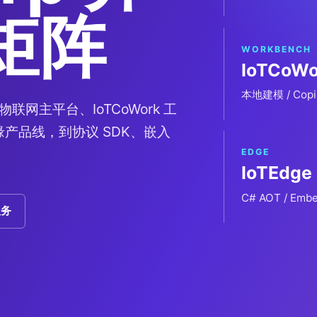
矩阵
WORKBENCH
IoTCoWo
本地建模 / Copi
物联网主平台、IoTCoWork 工
d 边缘产品线，到协议 SDK、嵌入
EDGE
IoTEdge
C# AOT / Emb
服务