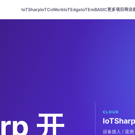
更多项目
商业
IoTSharp
IoTCoWork
IoTEdge
IoTEmBASIC
rp 开
CLOUD
IoTShar
设备接入 / 遥测 /