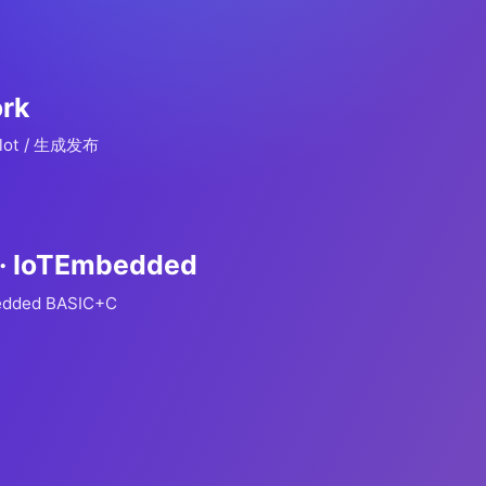
rk
lot / 生成发布
 · IoTEmbedded
edded BASIC+C